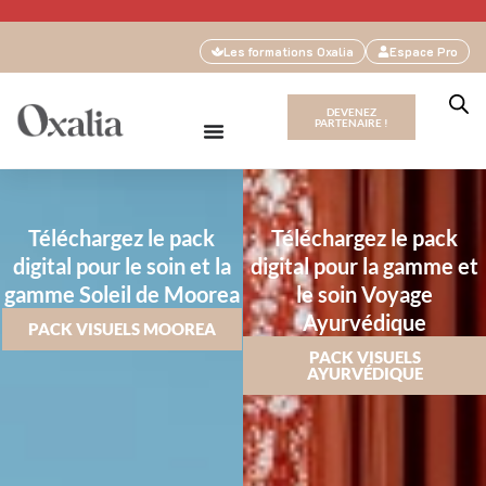
Les formations Oxalia
Espace Pro
DEVENEZ
PARTENAIRE !
Téléchargez le pack
Téléchargez le pack
digital pour le soin et la
digital pour la gamme et
gamme Soleil de Moorea
le soin Voyage
Ayurvédique
PACK VISUELS MOOREA
PACK VISUELS
AYURVÉDIQUE