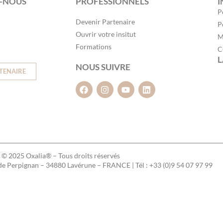
-NOUS
PROFESSIONNELS
I
P
Devenir Partenaire
P
Ouvrir votre insitut
M
Formations
C
L
NOUS SUIVRE
TENAIRE
© 2025 Oxalia® – Tous droits réservés
 de Perpignan – 34880 Lavérune – FRANCE | Tél : +33 (0)9 54 07 97 99