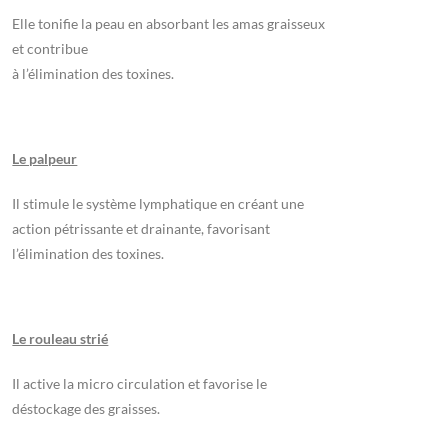
Elle tonifie la peau en absorbant les amas graisseux
et contribue
à l’élimination des toxines.
Le palpeur
Il stimule le système lymphatique en créant une
action pétrissante et drainante, favorisant
l’élimination des toxines.
Le rouleau strié
Il active la micro circulation et favorise le
déstockage des graisses.