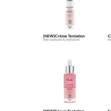
(NEW)Crème Tentation
C
Soin apaisant & hydratant
So
(NEW)Sérum Tentation
S