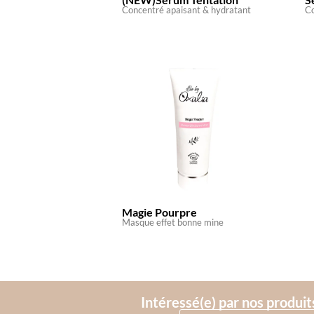
Concentré apaisant & hydratant
Co
Magie Pourpre
Masque effet bonne mine
Intéressé(e) par nos produits