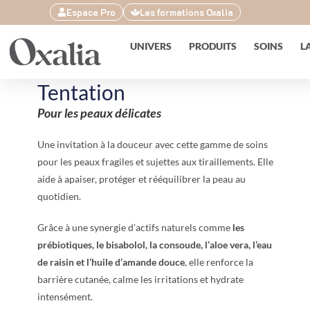
Espace Pro
Les formations Oxalia
UNIVERS
PRODUITS
SOINS
L
Tentation
Pour les peaux délicates
Une invitation à la douceur avec cette gamme de soins
pour les peaux fragiles et sujettes aux tiraillements. Elle
aide à apaiser, protéger et rééquilibrer la peau au
quotidien.
Grâce à une synergie d’actifs naturels comme
les
prébiotiques, le bisabolol, la consoude, l’aloe vera, l’eau
de raisin et l’huile d’amande douce
, elle renforce la
barrière cutanée, calme les irritations et hydrate
intensément.