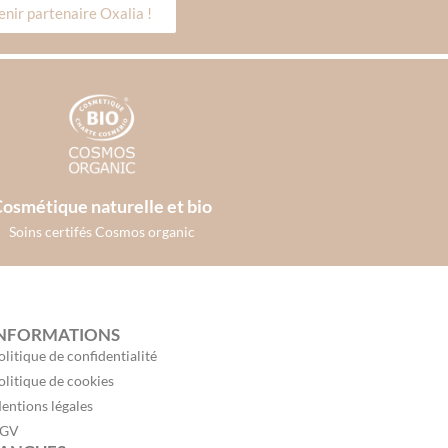
nir partenaire Oxalia !
osmétique naturelle et bio
Soins certifés Cosmos organic
NFORMATIONS
olitique de confidentialité
olitique de cookies
entions légales
GV