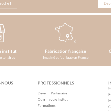
proche !
Deve
 institut
Fabrication française
C
artenaires
Imaginé et fabriqué en France
-NOUS
PROFESSIONNELS
I
P
Devenir Partenaire
P
Ouvrir votre insitut
M
Formations
C