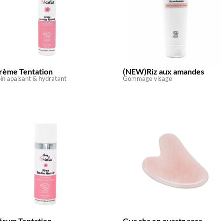
rème Tentation
(NEW)Riz aux amandes
in apaisant & hydratant
Gommage visage
érum Tentation
Gua sha en quartz rose