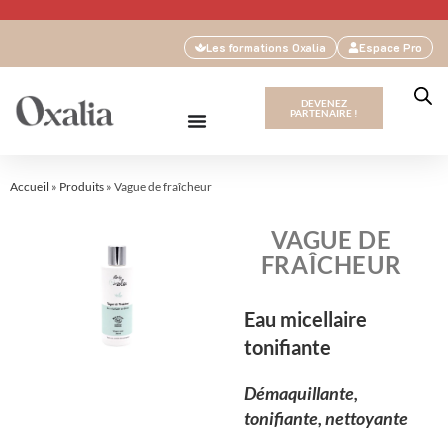
Les formations Oxalia
Espace Pro
DEVENEZ
PARTENAIRE !
Accueil
»
Produits
»
Vague de fraîcheur
VAGUE DE
FRAÎCHEUR
Eau micellaire
tonifiante
Démaquillante,
tonifiante, nettoyante