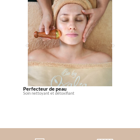
Perfecteur de peau
Mousse
Soin nettoyant et détoxifiant
MOUSSE N