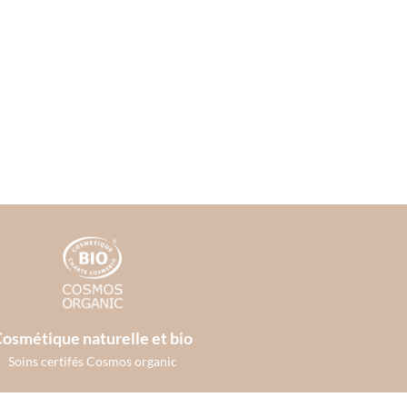
osmétique naturelle et bio
Soins certifés Cosmos organic