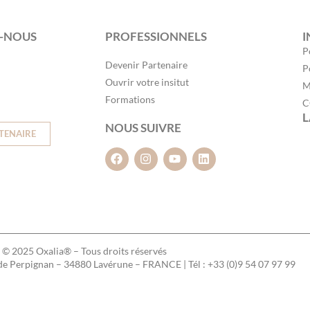
-NOUS
PROFESSIONNELS
I
P
Devenir Partenaire
P
Ouvrir votre insitut
M
Formations
C
L
NOUS SUIVRE
TENAIRE
© 2025 Oxalia® – Tous droits réservés
 de Perpignan – 34880 Lavérune – FRANCE | Tél : +33 (0)9 54 07 97 99