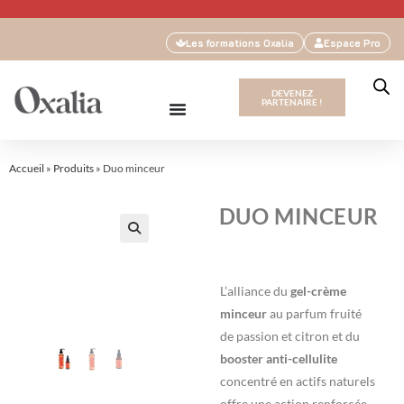
Les formations Oxalia
Espace Pro
DEVENEZ
PARTENAIRE !
Accueil
»
Produits
»
Duo minceur
DUO MINCEUR
🔍
L’alliance du
gel-crème
minceur
au parfum fruité
de passion et citron et du
booster anti-cellulite
concentré en actifs naturels
offre une action renforcée