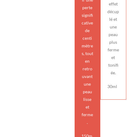
effet
perte
décup
signifi
lé et
cative
une
de
peau
centi
plus
mètre
ferme
s, tout
et
en
tonifi
retro
ée.
uvant
une
30ml
peau
lisse
et
ferme
.
150m