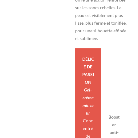
sur les zones rebelles. La
peau est visiblement plus
lisse, plus ferme et tonifiée,
pour une silhouette affinée
et sublimée.
DÉLIC
E DE
P
ASSI
ON
Gel-
crème
mince
ur
Boost
Conc
er
entré
anti-
de