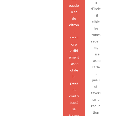
n
passio
d’inde
n et
), il
de
cible
citron
les
,
zones
améli
rebell
ore
es,
visibl
lisse
ement
l’aspe
l’aspe
ct de
ct de
la
la
peau
peau
et
et
favori
contri
se la
bue à
réduc
sa
tion
ferme