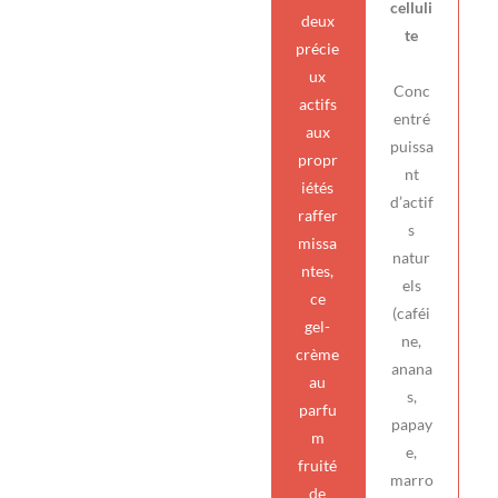
celluli
deux
te
précie
ux
Conc
actifs
entré
aux
puissa
propr
nt
iétés
d’actif
raffer
s
missa
natur
ntes,
els
ce
(caféi
gel-
ne,
crème
anana
au
s,
parfu
papay
m
e,
fruité
marro
de