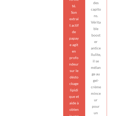
des
té.
capito
Son
ns.
extrai
Vérita
t actif
ble
de
boost
papay
er
e agit
antice
en
llulite,
profo
il se
ndeur
mélan
sur le
ge au
désto
gel-
ckage
crème
lipidi
mince
que et
ur
aide à
pour
obten
un
ir une