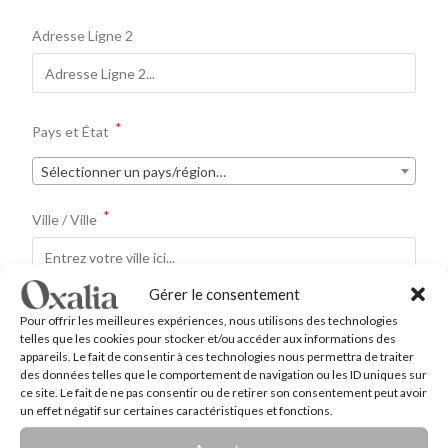
Adresse Ligne 2
*
Pays et État
Sélectionner un pays/région…
*
Ville / Ville
Gérer le consentement
*
Code postal / ZIP
Pour offrir les meilleures expériences, nous utilisons des technologies
telles que les cookies pour stocker et/ou accéder aux informations des
appareils. Le fait de consentir à ces technologies nous permettra de traiter
des données telles que le comportement de navigation ou les ID uniques sur
ce site. Le fait de ne pas consentir ou de retirer son consentement peut avoir
*
un effet négatif sur certaines caractéristiques et fonctions.
Numéro de téléphone