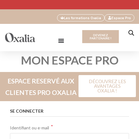
Les formations Oxalia
Espace Pro
DEVENEZ
PARTENAIRE !
MON ESPACE PRO
ESPACE RESERVÉ AUX
DÉCOUVREZ LES
AVANTAGES
OXALIA !
CLIENTES PRO OXALIA
SE CONNECTER
*
Identifiant ou e-mail