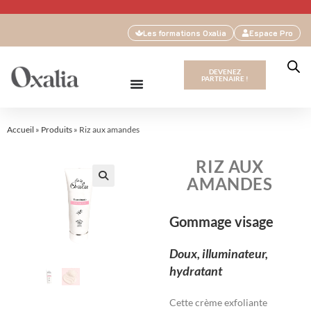
Les formations Oxalia
Espace Pro
DEVENEZ
PARTENAIRE !
Accueil
»
Produits
»
Riz aux amandes
RIZ AUX
AMANDES
🔍
Gommage visage
Doux, illuminateur,
hydratant
Cette crème exfoliante