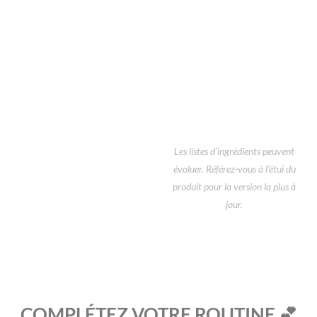
Les listes d’ingrédients peuvent
évoluer. Référez-vous à l’étui du
produit pour la version la plus à
jour.
COMPLÉTEZ VOTRE ROUTINE 💕