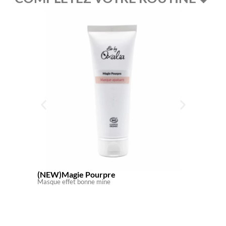
(NEW)Magie Pourpre
(NEW)C
Masque effet bonne mine
Soin apai