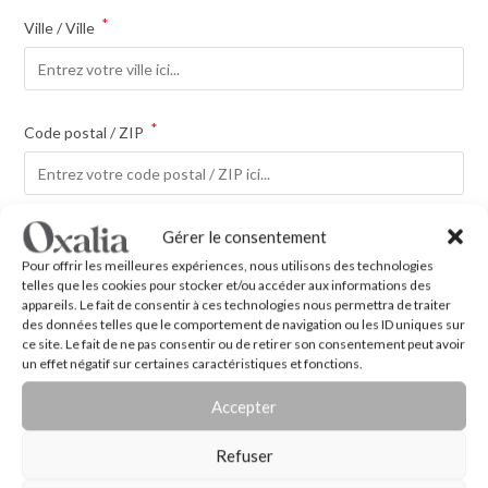
*
Ville / Ville
*
Code postal / ZIP
*
Gérer le consentement
Numéro de téléphone
Pour offrir les meilleures expériences, nous utilisons des technologies
telles que les cookies pour stocker et/ou accéder aux informations des
appareils. Le fait de consentir à ces technologies nous permettra de traiter
des données telles que le comportement de navigation ou les ID uniques sur
*
Terms of use
ce site. Le fait de ne pas consentir ou de retirer son consentement peut avoir
un effet négatif sur certaines caractéristiques et fonctions.
J'accepte les
Conditions générales d'utilisations
Accepter
Refuser
Vos données personnelles seront utilisées pour améliorer votre
expérience sur ce site Web, pour gérer l'accès à votre compte et