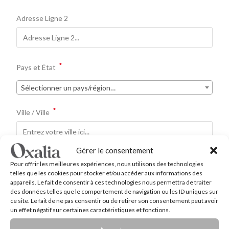
Adresse Ligne 2
*
Pays et État
Sélectionner un pays/région…
*
Ville / Ville
Gérer le consentement
*
Code postal / ZIP
Pour offrir les meilleures expériences, nous utilisons des technologies
telles que les cookies pour stocker et/ou accéder aux informations des
appareils. Le fait de consentir à ces technologies nous permettra de traiter
des données telles que le comportement de navigation ou les ID uniques sur
ce site. Le fait de ne pas consentir ou de retirer son consentement peut avoir
*
un effet négatif sur certaines caractéristiques et fonctions.
Numéro de téléphone