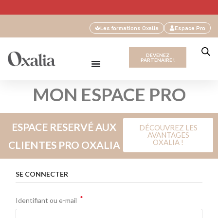
Les formations Oxalia
Espace Pro
DEVENEZ
PARTENAIRE !
MON ESPACE PRO
ESPACE RESERVÉ AUX
DÉCOUVREZ LES
AVANTAGES
OXALIA !
CLIENTES PRO OXALIA
SE CONNECTER
*
Identifiant ou e-mail