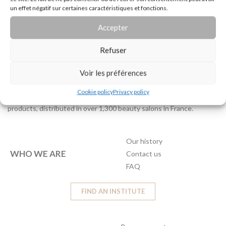
cosmetics
un effet négatif sur certaines caractéristiques et fonctions.
Designed and manufactured in
France
Cosmos organic certified care
Accepter
Refuser
Voir les préférences
Natural, organic professional cosmetics made in France.
For
Cookie policy
Privacy policy
over 15 years, we have been offering effective, sensorial skincare
products, distributed in over 1,300 beauty salons in France.
Our history
WHO WE ARE
Contact us
FAQ
FIND AN INSTITUTE